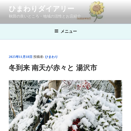
コ
ひまわりダイアリー
ン
秋田の良いところ・地域の活性とお店紹介
テ
ン
ツ
メニュー
へ
ス
キ
投
2025年11月18日
投稿者:
ひまわり
ッ
稿
冬到来 南天が赤々と 湯沢市
プ
日: