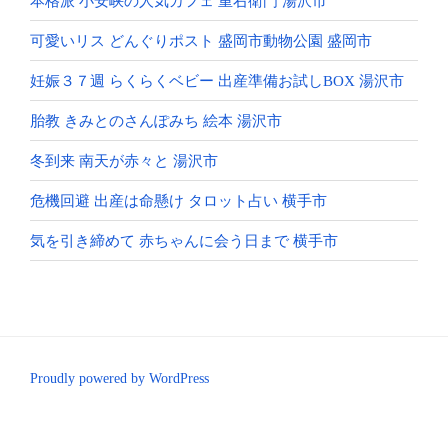
本格派 小安峡の人気カフェ 重右衛門 湯沢市
可愛いリス どんぐりポスト 盛岡市動物公園 盛岡市
妊娠３７週 らくらくベビー 出産準備お試しBOX 湯沢市
胎教 きみとのさんぽみち 絵本 湯沢市
冬到来 南天が赤々と 湯沢市
危機回避 出産は命懸け タロット占い 横手市
気を引き締めて 赤ちゃんに会う日まで 横手市
Proudly powered by WordPress