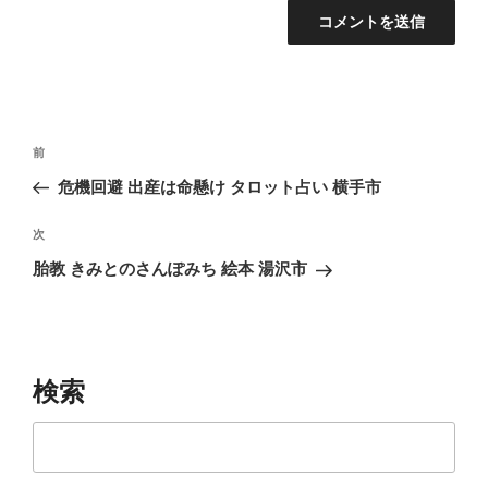
投
前
前
稿
の
危機回避 出産は命懸け タロット占い 横手市
ナ
投
ビ
稿
次
次
ゲ
の
胎教 きみとのさんぽみち 絵本 湯沢市
投
ー
稿
シ
ョ
ン
検索
検
索