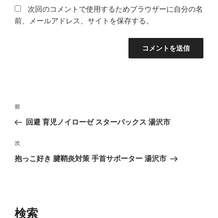
次回のコメントで使用するためブラウザーに自分の名
前、メールアドレス、サイトを保存する。
投
前
前
稿
の
回避 育児ノイローゼ スターバックス 湯沢市
ナ
投
ビ
稿
次
次
ゲ
の
抱っこ好き 腱鞘炎対策 手首サポーター 湯沢市
投
ー
稿
シ
ョ
ン
検索