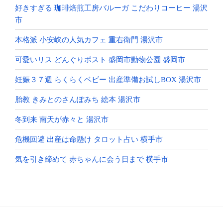
好きすぎる 珈琲焙煎工房バルーガ こだわりコーヒー 湯沢
市
本格派 小安峡の人気カフェ 重右衛門 湯沢市
可愛いリス どんぐりポスト 盛岡市動物公園 盛岡市
妊娠３７週 らくらくベビー 出産準備お試しBOX 湯沢市
胎教 きみとのさんぽみち 絵本 湯沢市
冬到来 南天が赤々と 湯沢市
危機回避 出産は命懸け タロット占い 横手市
気を引き締めて 赤ちゃんに会う日まで 横手市