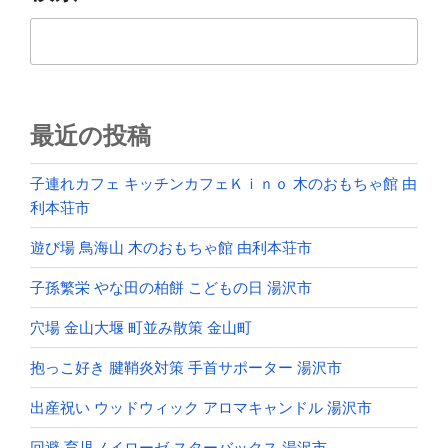
検
索
最近の投稿
子連れカフェ キッチンカフェＫｉｎｏ 木のおもちゃ館 由
利本荘市
遊び場 鳥海山 木のおもちゃ館 由利本荘市
子孫繁栄 やな田の柏餅 こどもの日 湯沢市
穴場 金山大堰 町並み散策 金山町
抱っこ好き 腱鞘炎対策 手首サポーター 湯沢市
出産祝い ウッドウィック アロマキャンドル 湯沢市
回避 育児ノイローゼ スターバックス 湯沢市