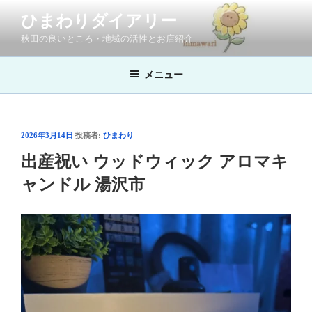
コ
ひまわりダイアリー
ン
秋田の良いところ・地域の活性とお店紹介
テ
ン
ツ
メニュー
へ
ス
キ
投
2026年3月14日
投稿者:
ひまわり
ッ
稿
出産祝い ウッドウィック アロマキ
プ
日:
ャンドル 湯沢市