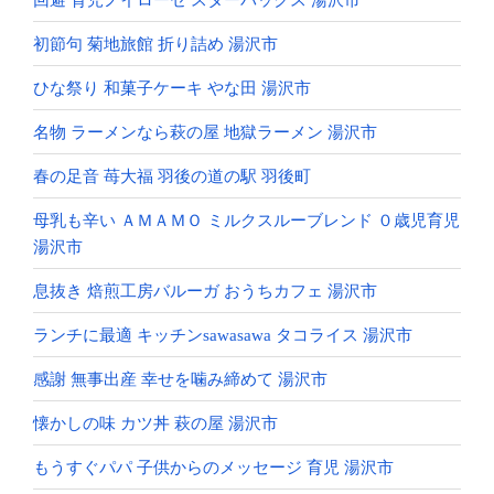
初節句 菊地旅館 折り詰め 湯沢市
ひな祭り 和菓子ケーキ やな田 湯沢市
名物 ラーメンなら萩の屋 地獄ラーメン 湯沢市
春の足音 苺大福 羽後の道の駅 羽後町
母乳も辛い ＡＭＡＭＯ ミルクスルーブレンド ０歳児育児
湯沢市
息抜き 焙煎工房バルーガ おうちカフェ 湯沢市
ランチに最適 キッチンsawasawa タコライス 湯沢市
感謝 無事出産 幸せを噛み締めて 湯沢市
懐かしの味 カツ丼 萩の屋 湯沢市
もうすぐパパ 子供からのメッセージ 育児 湯沢市