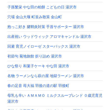
子孫繁栄 やな田の柏餅 こどもの日 湯沢市
穴場 金山大堰 町並み散策 金山町
抱っこ好き 腱鞘炎対策 手首サポーター 湯沢市
出産祝い ウッドウィック アロマキャンドル 湯沢市
回避 育児ノイローゼ スターバックス 湯沢市
初節句 菊地旅館 折り詰め 湯沢市
ひな祭り 和菓子ケーキ やな田 湯沢市
名物 ラーメンなら萩の屋 地獄ラーメン 湯沢市
春の足音 苺大福 羽後の道の駅 羽後町
母乳も辛い ＡＭＡＭＯ ミルクスルーブレンド ０歳児育児
湯沢市