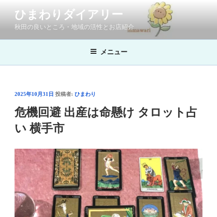
コ
ひまわりダイアリー
ン
秋田の良いところ・地域の活性とお店紹介
テ
ン
ツ
メニュー
へ
ス
キ
投
2025年10月31日
投稿者:
ひまわり
ッ
稿
危機回避 出産は命懸け タロット占
プ
日:
い 横手市