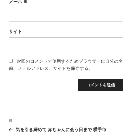
メール
※
サイト
次回のコメントで使用するためブラウザーに自分の名
前、メールアドレス、サイトを保存する。
投
前
前
稿
の
気を引き締めて 赤ちゃんに会う日まで 横手市