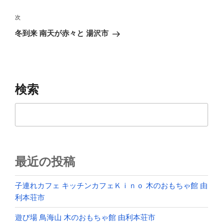
ナ
投
ビ
稿
次
次
ゲ
の
冬到来 南天が赤々と 湯沢市
投
ー
稿
シ
ョ
ン
検索
検
索
最近の投稿
子連れカフェ キッチンカフェＫｉｎｏ 木のおもちゃ館 由
利本荘市
遊び場 鳥海山 木のおもちゃ館 由利本荘市