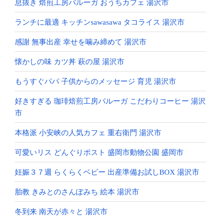
息抜き 焙煎工房バルーガ おうちカフェ 湯沢市
ランチに最適 キッチンsawasawa タコライス 湯沢市
感謝 無事出産 幸せを噛み締めて 湯沢市
懐かしの味 カツ丼 萩の屋 湯沢市
もうすぐパパ 子供からのメッセージ 育児 湯沢市
好きすぎる 珈琲焙煎工房バルーガ こだわりコーヒー 湯沢
市
本格派 小安峡の人気カフェ 重右衛門 湯沢市
可愛いリス どんぐりポスト 盛岡市動物公園 盛岡市
妊娠３７週 らくらくベビー 出産準備お試しBOX 湯沢市
胎教 きみとのさんぽみち 絵本 湯沢市
冬到来 南天が赤々と 湯沢市