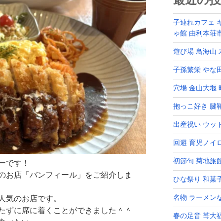
最近の投
子連れカフェ 
ゃ館 由利本荘
遊び場 鳥海山
子孫繁栄 やな
穴場 金山大堰
抱っこ好き 腱
出産祝い ウッ
回避 育児ノイ
初節句 菊地旅
ーです！
のお店「バンフィール」をご紹介しま
ひな祭り 和菓
名物 ラーメン
人気のお店です。
たずに席に着くことができました＾＾
春の足音 苺大