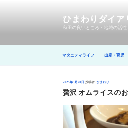
コ
ン
テ
ひまわりダイア
ン
秋田の良いところ・地域の活性
ツ
へ
ス
キ
マタニティライフ
出産・育児
ッ
プ
投
2025年3月20日
投稿者:
ひまわり
稿
贅沢 オムライスのお
日: