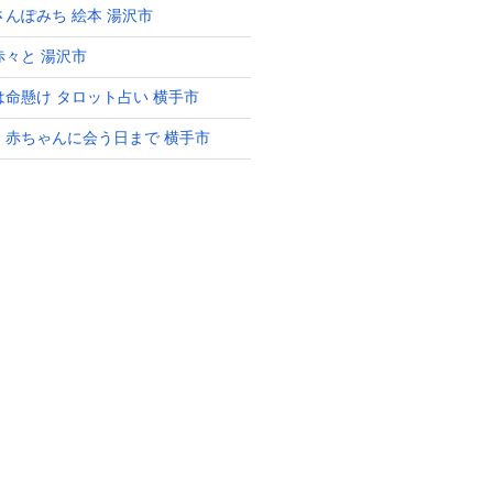
さんぽみち 絵本 湯沢市
赤々と 湯沢市
は命懸け タロット占い 横手市
 赤ちゃんに会う日まで 横手市