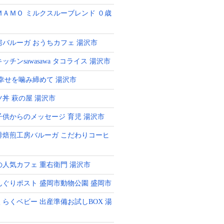
ＭＡＭＯ ミルクスルーブレンド ０歳
房バルーガ おうちカフェ 湯沢市
ッチンsawasawa タコライス 湯沢市
 幸せを噛み締めて 湯沢市
ツ丼 萩の屋 湯沢市
子供からのメッセージ 育児 湯沢市
琲焙煎工房バルーガ こだわりコーヒ
の人気カフェ 重右衛門 湯沢市
んぐりポスト 盛岡市動物公園 盛岡市
くらくベビー 出産準備お試しBOX 湯