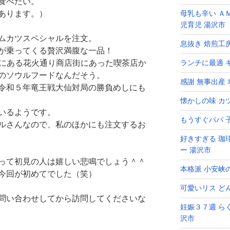
食べたい。
あります。）
母乳も辛い Ａ
児育児 湯沢市
ムカツスペシャルを注文。
息抜き 焙煎工
が乗ってくる贅沢満腹な一品！
前にある花火通り商店街にあった喫茶店か
ランチに最適 キ
のソウルフードなんだそう。
感謝 無事出産
令和５年竜王戦大仙対局の勝負めしにも
懐かしの味 カ
いるようです。
もうすぐパパ 
ルさんなので、私のほかにも注文するお
好きすぎる 珈
ー 湯沢市
って初見の人は嬉しい悲鳴でしょう＾＾
本格派 小安峡
今回が初めてでした（笑）
可愛いリス ど
問い合わせしてから訪問してくださいな
妊娠３７週 ら
沢市