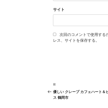
サイト
次回のコメントで使用する
レス、サイトを保存する。
投
前
前
稿
の
優しい クレープ カフェハート＆
投
ス 鶴岡市
ナ
稿