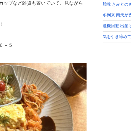
カップなど雑貨も置いていて、見ながら
胎教 きみとの
冬到来 南天が
！
危機回避 出産
気を引き締めて
６－５