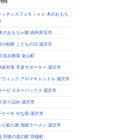
稿
キッチンカフェＫｉｎｏ 木のおもち
市
 木のおもちゃ館 由利本荘市
田の柏餅 こどもの日 湯沢市
 町並み散策 金山町
鞘炎対策 手首サポーター 湯沢市
ドウィック アロマキャンドル 湯沢市
ローゼ スターバックス 湯沢市
館 折り詰め 湯沢市
子ケーキ やな田 湯沢市
なら萩の屋 地獄ラーメン 湯沢市
福 羽後の道の駅 羽後町