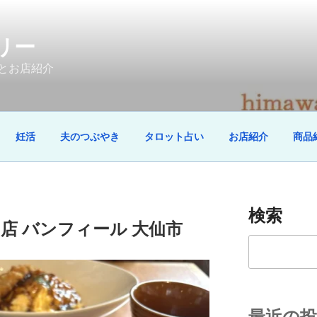
リー
とお店紹介
妊活
夫のつぶやき
タロット占い
お店紹介
商品
検索
店 バンフィール 大仙市
検
索