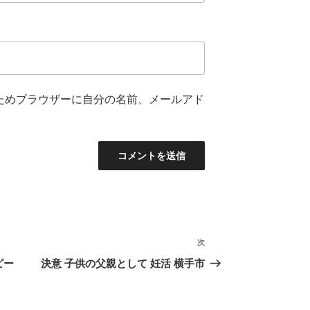
ためブラウザーに自分の名前、メールアド
次
次
の
ピー
決意 子供の父親として 妊活 横手市
投
稿