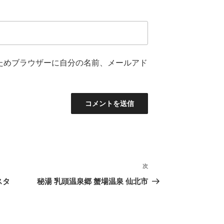
ためブラウザーに自分の名前、メールアド
次
次
の
スタ
秘湯 乳頭温泉郷 蟹場温泉 仙北市
投
稿