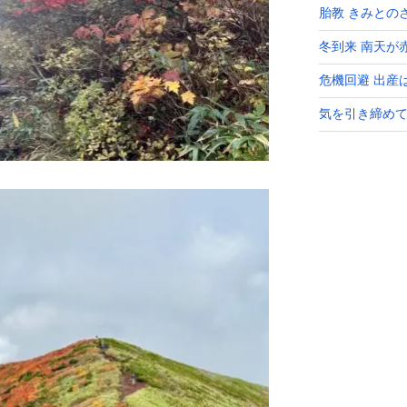
胎教 きみとの
冬到来 南天が
危機回避 出産
気を引き締めて