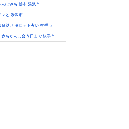
さんぽみち 絵本 湯沢市
赤々と 湯沢市
は命懸け タロット占い 横手市
 赤ちゃんに会う日まで 横手市