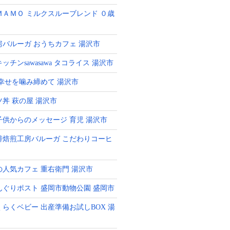
ＭＡＭＯ ミルクスルーブレンド ０歳
房バルーガ おうちカフェ 湯沢市
ッチンsawasawa タコライス 湯沢市
 幸せを噛み締めて 湯沢市
ツ丼 萩の屋 湯沢市
子供からのメッセージ 育児 湯沢市
琲焙煎工房バルーガ こだわりコーヒ
の人気カフェ 重右衛門 湯沢市
んぐりポスト 盛岡市動物公園 盛岡市
くらくベビー 出産準備お試しBOX 湯