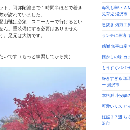
ット、阿弥陀池まで１時間半ほどで着き
母乳も辛い Ａ
児育児 湯沢市
方が訪れていました。
登山靴は必須！スニーカーで行けるとい
息抜き 焙煎工
せん。重装備にする必要はありません
う。足元は大切です。
ランチに最適 キ
感謝 無事出産
たいです（もっと練習してから笑）
懐かしの味 カ
もうすぐパパ 
好きすぎる 珈
ー 湯沢市
本格派 小安峡
可愛いリス ど
妊娠３７週 ら
沢市