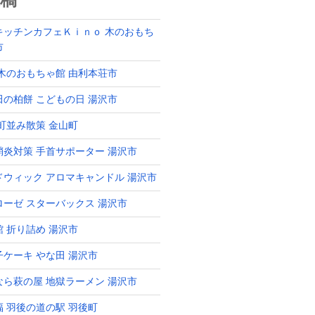
稿
キッチンカフェＫｉｎｏ 木のおもち
市
 木のおもちゃ館 由利本荘市
田の柏餅 こどもの日 湯沢市
 町並み散策 金山町
鞘炎対策 手首サポーター 湯沢市
ドウィック アロマキャンドル 湯沢市
ローゼ スターバックス 湯沢市
館 折り詰め 湯沢市
子ケーキ やな田 湯沢市
なら萩の屋 地獄ラーメン 湯沢市
福 羽後の道の駅 羽後町