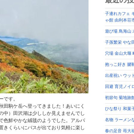
最近の投
子連れカフェ 
ゃ館 由利本荘
遊び場 鳥海山
子孫繁栄 やな
穴場 金山大堰
抱っこ好き 腱
出産祝い ウッ
回避 育児ノイ
初節句 菊地旅
ーです。
秋田駒ケ岳へ登ってきました！あいにく
ひな祭り 和菓
の中）田沢湖は少ししか見えませんでし
名物 ラーメン
で色鮮やかな絨毯のようでした。アルパ
置きくらいにバスが出ており気軽に楽し
春の足音 苺大