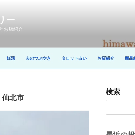
リー
とお店紹介
妊活
夫のつぶやき
タロット占い
お店紹介
商品
検索
 仙北市
検
索