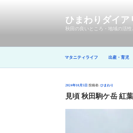
コ
ン
テ
ひまわりダイア
ン
秋田の良いところ・地域の活性
ツ
へ
ス
キ
マタニティライフ
出産・育児
ッ
プ
投
2024年10月5日
投稿者:
ひまわり
稿
見頃 秋田駒ケ岳 紅葉
日: