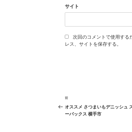
サイト
次回のコメントで使用する
レス、サイトを保存する。
投
前
前
稿
の
オススメ さつまいもデニッシュ 
投
ーバックス 横手市
ナ
稿
ビ