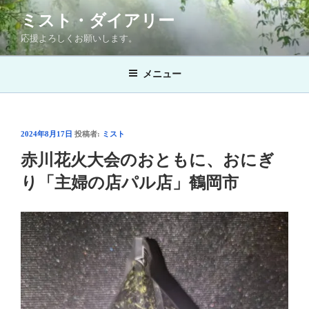
コ
ミスト・ダイアリー
ン
応援よろしくお願いします。
テ
ン
メニュー
ツ
へ
ス
キ
投
2024年8月17日
投稿者:
ミスト
ッ
稿
赤川花火大会のおともに、おにぎ
プ
日:
り「主婦の店パル店」鶴岡市