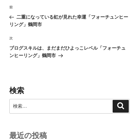
投
前
前
稿
の
二重になっている虹が見れた幸運「フォーチュンヒー
ナ
投
リング」鶴岡市
ビ
稿
ゲ
次
次
の
ー
ブログスキルは、まだまだひよっこレベル「フォーチュ
投
シ
ンヒーリング」鶴岡市
稿
ョ
ン
検索
検
検
索
索:
最近の投稿