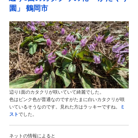
ー
園」 鶴岡市
と
歌
い
た
く
な
る
景
色
「い
こ
い
辺り1面のカタクリが咲いていて綺麗でした。
の
色はピンク色が普通なのですがたまに白いカタクリが咲
村
いているそうなのです。見れた方はラッキーですね。
ミ
公
スト
でした。
園」
鶴
岡
ネットの情報によると