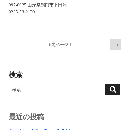
市”
997-0625 山形県鶴岡市下田沢
の
0235-53-2120
投
次
固定ページ
1
の
稿
ペ
の
ー
ペ
ジ
検索
ー
ジ
検
検
送
索
索:
り
最近の投稿