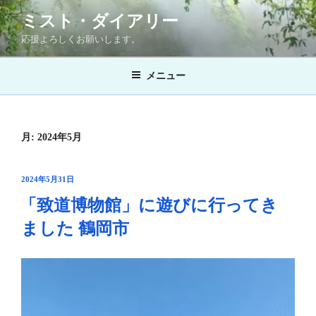
コ
ミスト・ダイアリー
ン
応援よろしくお願いします。
テ
ン
メニュー
ツ
へ
ス
キ
月:
2024年5月
ッ
プ
投
2024年5月31日
稿
「致道博物館」に遊びに行ってき
日:
ました 鶴岡市