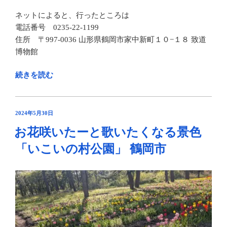
ネットによると、行ったところは
電話番号 0235-22-1199
住所 〒997-0036 山形県鶴岡市家中新町１０−１８ 致道
博物館
“「致
続きを読む
道
博
物
投
2024年5月30日
稿
館」
お花咲いたーと歌いたくなる景色
日:
に
「いこいの村公園」 鶴岡市
遊
び
に
行
っ
て
き