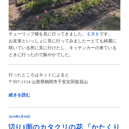
ま
し
た
鶴
岡
チューリップ畑を見に行ってきました。
ミスト
です。
市”
お友達といっしょに見に行ってみましたーとても綺麗に
の
咲いている所に見に行けたし、キッチンカーの来ている
ときに行ったので賑やかでした。
行ったところはネットによると
〒997-1114 山形県鶴岡市千安京田龍花山
“お
続きを読む
花
咲
い
投
2024年5月30日
稿
た
辺り1面のカタクリの花 「かたくり
日: