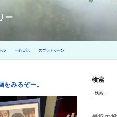
リー
ール
一行日記
スプラトゥーン
検索
画をみるぞー。
検
索: