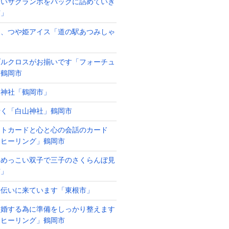
きいサクランボをパックに詰めていき
市」
な、つや姫アイス「道の駅あつみしゃ
ブルクロスがお揃いです「フォーチュ
」鶴岡市
山神社「鶴岡市」
行く「白山神社」鶴岡市
ットカードと心と心の会話のカード
ンヒーリング」鶴岡市
子めっこい双子で三子のさくらんぼ見
市」
手伝いに来ています「東根市」
結婚する為に準備をしっかり整えます
ンヒーリング」鶴岡市