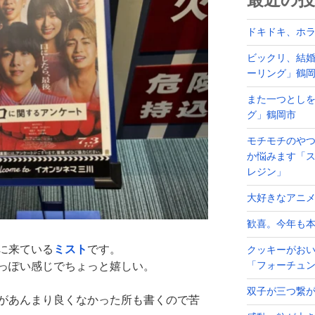
最近の投
ドキドキ、ホ
ビックリ、結
ーリング」鶴
また一つとし
グ」鶴岡市
モチモチのや
か悩みます「ス
レジン」
大好きなアニ
歓喜。今年も
に来ている
ミスト
です。
クッキーがお
っぽい感じでちょっと嬉しい。
「フォーチュ
双子が三つ繋
があんまり良くなかった所も書くので苦