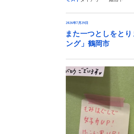
投
2026年7月29日
稿
また一つとしをとり
日:
ング」鶴岡市