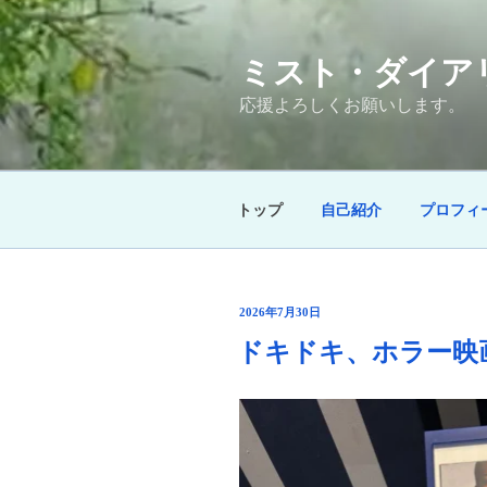
コ
ン
ミスト・ダイア
テ
ン
応援よろしくお願いします。
ツ
へ
ス
キ
トップ
自己紹介
プロフィ
ッ
プ
投
2026年7月30日
稿
ドキドキ、ホラー映
日: