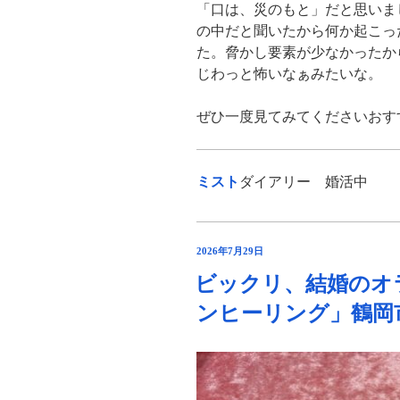
「口は、災のもと」だと思いま
の中だと聞いたから何か起こっ
た。脅かし要素が少なかったか
じわっと怖いなぁみたいな。
ぜひ一度見てみてくださいおす
ミスト
ダイアリー 婚活中
投
2026年7月29日
稿
ビックリ、結婚のオ
日:
ンヒーリング」鶴岡