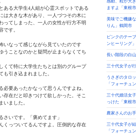
。
感動、粒が大
とある大学生4人組が心霊スポットである
ますよ「東根
には大きな木があり、一人づつその木に
美味でご機嫌
わってしまった、一人の女性が行方不明
りん」鶴岡市
容です。
ピンクのテー
ンヒーリング
怖いなって感じながら見ていたのです
ゆうことなのかと疑問が止まらなくてち
長い階段の白
しくて特に大学生たちとは別のグループ
三十代女子が
ても引き込まれました。
うさぎのタロ
「フォーチュ
る必要あったかなって思うんですよね、
い存在だと叩きつけて欲しかった。そこ
三十代婚活女
っけた「東根
まいました。
農家さんのお
るさいです。「褒めてます」
んくっついてるんですよ。圧倒的な存在
三十代女子が
「フォーチュ