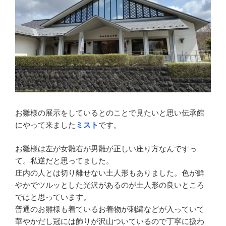
お雛様の展示をしているとのことで見たいと思い伝承館
にやって来ました
ミスト
です。
お雛様は左が女雛右が男雛が正しい座り方なんですっ
て。私逆だと思ってました。
庄内の人とは切り離せない土人形もありました。色が鮮
やかでツルッとした光沢があるのが土人形の良いところ
ではと思っています。
普通のお雛様も着ているお着物が刺繍などが入っていて
華やかだし冠には飾りが沢山ついているので丁寧に扱わ