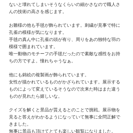
ないと壊れてしまいそうなくらいの細かさなので職人さ
んの技術の高さを感じます。
お雛様の他も手毬が飾られています。刺繍が見事で特に
孔雀の模様が気になります。
手毬の真ん中に孔雀の頭が有り、周りをあの独特な羽の
模様で囲まれています。
唯一動物のモチーフの手毬だったので素敵な感性をお持
ちの方ですよ。憧れちゃうなぁ。
他にも錦絵の複製画が飾られています。
女性が描かれているものがかざられています。展示する
ものによって変えているそうなので次来た時はまた違う
ものが見れたら嬉しいな。
クイズを解くと景品が貰えるとのことで挑戦。展示物を
見ると答えがわかるようになっていて無事に全問正解で
きました。
無事に景品も頂けてとても楽しい観覧になりました。