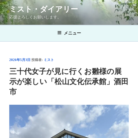
コ
ミスト・ダイアリー
ン
応援よろしくお願いします。
テ
ン
メニュー
ツ
へ
ス
キ
投
2026年5月3日
投稿者:
ミスト
ッ
稿
三十代女子が見に行くお雛様の展
プ
日:
示が楽しい「松山文化伝承館」酒田
市