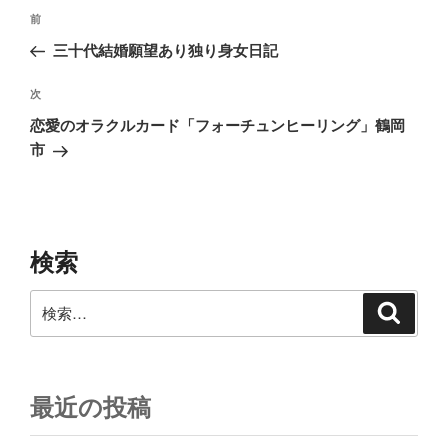
投
前
前
稿
の
三十代結婚願望あり独り身女日記
ナ
投
ビ
稿
次
次
ゲ
の
恋愛のオラクルカード「フォーチュンヒーリング」鶴岡
投
ー
市
稿
シ
ョ
ン
検索
検
検
索
索:
最近の投稿