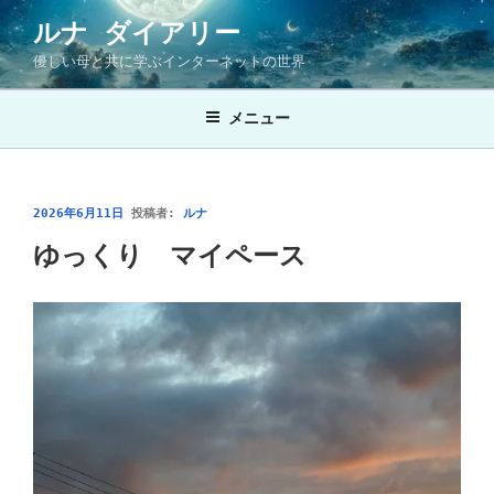
コ
ルナ ダイアリー
ン
優しい母と共に学ぶインターネットの世界
テ
ン
ツ
メニュー
へ
ス
キ
投
2026年6月11日
投稿者:
ルナ
ッ
稿
ゆっくり マイペース
プ
日: