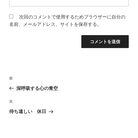
次回のコメントで使用するためブラウザーに自分の
名前、メールアドレス、サイトを保存する。
投
前
前
稿
の
深呼吸する心の青空
ナ
投
ビ
稿
次
次
ゲ
の
待ち遠しい 休日
投
ー
稿
シ
ョ