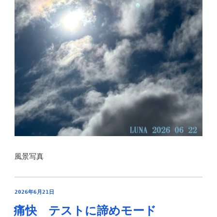
風景写真
投
2026年6月21日
稿
痛快 テストに諦めモード
日: