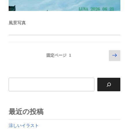
風景写真
投
次
固定ページ
1
の
稿
ペ
の
ー
ペ
検索
ジ
ー
ジ
送
り
最近の投稿
涼しいイラスト