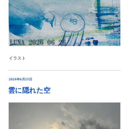
イラスト
投
2026年6月25日
稿
雲に隠れた空
日: