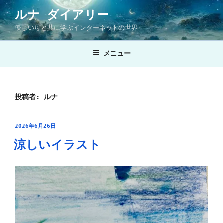
コ
ルナ ダイアリー
ン
優しい母と共に学ぶインターネットの世界
テ
ン
ツ
メニュー
へ
ス
キ
投稿者:
ルナ
ッ
プ
投
2026年6月26日
稿
涼しいイラスト
日: