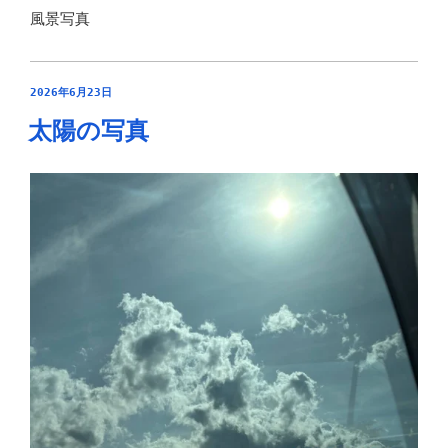
風景写真
投
2026年6月23日
稿
太陽の写真
日: