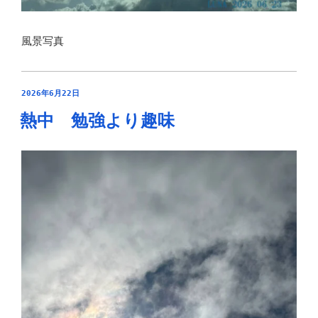
風景写真
投
2026年6月22日
稿
熱中 勉強より趣味
日: