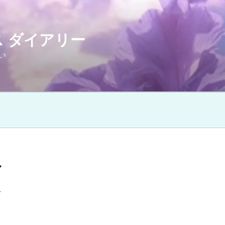
 ダイアリー
い
ル
方