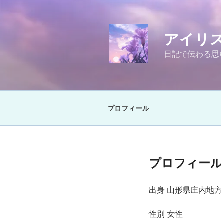
コ
ン
テ
アイリス
ン
ツ
日記で伝わる思
へ
ス
キ
ッ
プロフィール
プ
プロフィー
出身 山形県庄内地
性別 女性