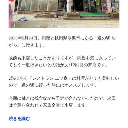
酒
田
市”
の
2026年5月24日、両親と秋田県湯沢市にある「道の駅 お
がち」に行きます。
以前も来店したことがありますが、両親も気に入ってい
てもう一度行きたいとの話があり2回目の来店です。
2階にある「レストラン 二ツ森」の料理がとても美味しい
ので、道の駅に行った時にはオススメします。
今回は姉とは残念ながら予定が合わなかったので、次回
は予定を合わせて家族全員で来店します。
“春
続きを読む
風