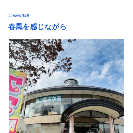
夏
の
海
投
2026年6月5日
稿
を
春風を感じながら
日:
眺
め
な
が
ら
「さ
か
た
海
鮮
市
場」
山
形
県