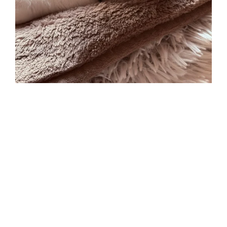
ようこそ
アイリス
ダイアリーへ。
我が家は二匹の愛猫を飼っているのですが、本日の愛猫
がたまたま舌をしまい忘れていたので、とっても可愛い
のでつい写真を撮ってしまいました。
まだまだ夜は冷えるので、布団の中に入って一緒に寝ま
す。可愛いです。
“家
続きを読む