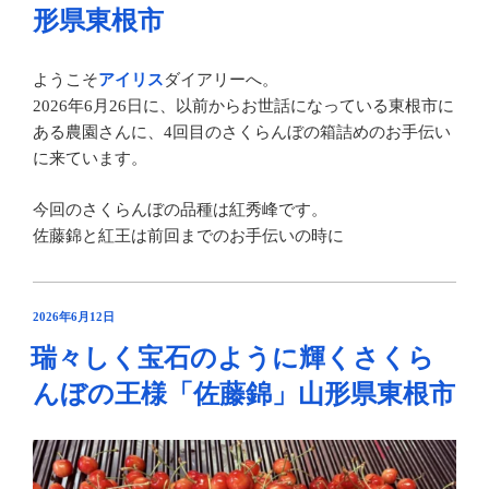
形県東根市
ようこそ
アイリス
ダイアリーへ。
2026年6月26日に、以前からお世話になっている東根市に
ある農園さんに、4回目のさくらんぼの箱詰めのお手伝い
に来ています。
今回のさくらんぼの品種は紅秀峰です。
佐藤錦と紅王は前回までのお手伝いの時に
投
2026年6月12日
稿
瑞々しく宝石のように輝くさくら
日:
んぼの王様「佐藤錦」山形県東根市