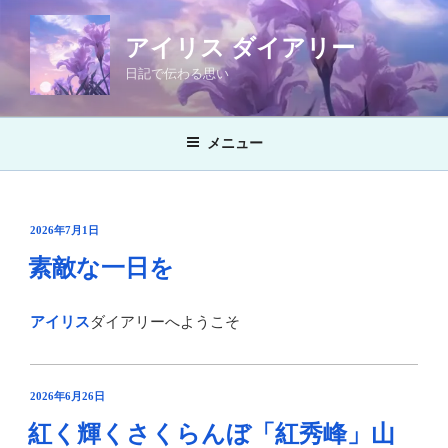
コ
ン
アイリス ダイアリー
テ
日記で伝わる思い
ン
ツ
へ
メニュー
ス
キ
ッ
プ
投
2026年7月1日
稿
素敵な一日を
日:
アイリス
ダイアリーへようこそ
投
2026年6月26日
稿
紅く輝くさくらんぼ「紅秀峰」山
日: