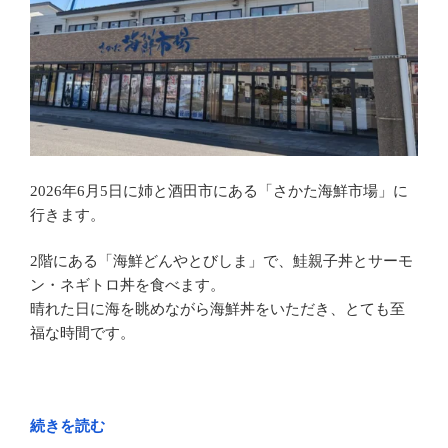
さ
く
ら
ん
ぼ
の
王
様
2026年6月5日に姉と酒田市にある「さかた海鮮市場」に
「佐
行きます。
藤
錦」
2階にある「海鮮どんやとびしま」で、鮭親子丼とサーモ
山
ン・ネギトロ丼を食べます。
形
晴れた日に海を眺めながら海鮮丼をいただき、とても至
県
福な時間です。
東
根
市”
の
“初
続きを読む