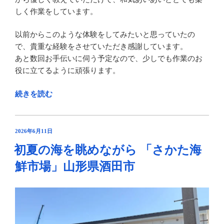
しく作業をしています。
以前からこのような体験をしてみたいと思っていたの
で、貴重な経験をさせていただき感謝しています。
あと数回お手伝いに伺う予定なので、少しでも作業のお
役に立てるように頑張ります。
“瑞々
続きを読む
し
く
宝
投
2026年6月11日
稿
石
初夏の海を眺めながら 「さかた海
日:
の
鮮市場」山形県酒田市
よ
う
に
輝
く