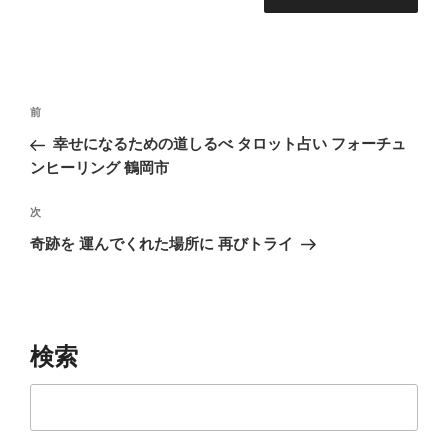
投
前
前
稿
の
幸せになるための道しるべ タロット占い フォーチュ
ナ
投
ンヒーリング 鶴岡市
ビ
稿
ゲ
次
次
の
ー
奇跡を 運んでくれた場所に 再びトライ
投
シ
稿
ョ
ン
検索
検索