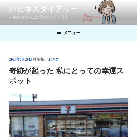
コ
ハピネスダイアリー
ン
しあわせな人生が訪れますように
テ
ン
メニュー
ツ
へ
ス
キ
投
2025年3月26日
投稿者:
ハピネス
ッ
稿
奇跡が起った 私にとっての幸運ス
プ
日:
ポット