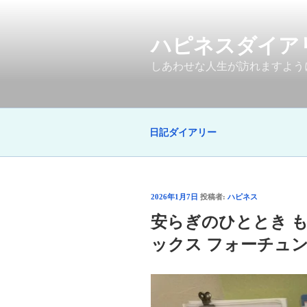
コ
ン
ハピネスダイア
テ
ン
しあわせな人生が訪れますよう
ツ
へ
ス
キ
日記ダイアリー
ッ
プ
投
2026年1月7日
投稿者:
ハピネス
稿
安らぎのひととき 
日:
ックス フォーチュン