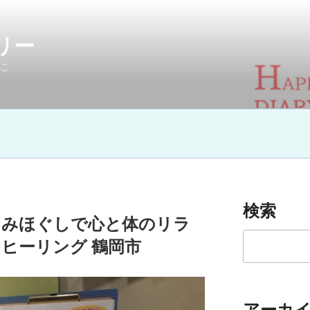
リー
に
検索
もみほぐしで心と体のリラ
検索
ヒーリング 鶴岡市