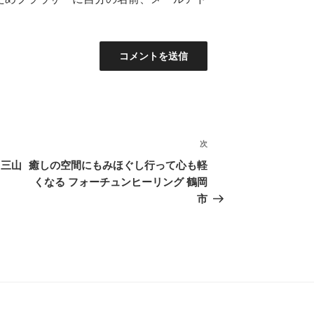
次
次
の
羽三山
癒しの空間にもみほぐし行って心も軽
投
くなる フォーチュンヒーリング 鶴岡
稿
市