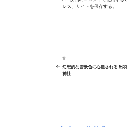
レス、サイトを保存する。
投
前
前
稿
の
幻想的な雪景色に心癒される 出
投
神社
ナ
稿
ビ
ゲ
ー
シ