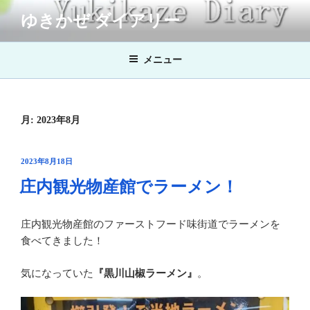
コ
ゆきかぜ ダイアリー
ン
テ
ン
メニュー
ツ
へ
ス
月:
2023年8月
キ
ッ
プ
投
2023年8月18日
稿
庄内観光物産館でラーメン！
日:
庄内観光物産館のファーストフード味街道でラーメンを
食べてきました！
気になっていた
『黒川山椒ラーメン』
。