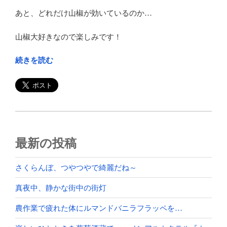
あと、どれだけ山椒が効いているのか…
山椒大好きなので楽しみです！
“庄
続きを読む
内
観
光
物
産
館
最新の投稿
で
ラ
さくらんぼ、つやつやで綺麗だね～
ー
メ
真夜中、静かな街中の街灯
ン！”
の
農作業で疲れた体にルマンドバニラフラッペを…